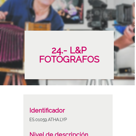
24.- L&P
FOTÓGRAFOS
Identificador
ES.01059.ATHA.LYP
Nivel de descripción