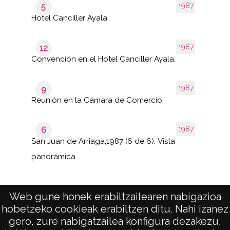
1987
5
Hotel Canciller Ayala.
1987
12
Convención en el Hotel Canciller Ayala.
1987
9
Reunión en la Cámara de Comercio.
1987
6
San Juan de Arriaga,1987 (6 de 6). Vista
panorámica
Web gune honek erabiltzailearen nabigazioa
hobetzeko cookieak erabiltzen ditu. Nahi izanez
1–40 de
de 44
1758
páginas
gero, zure nabigatzailea konfigura dezakezu,
results