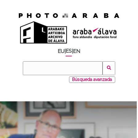
ES
EU
|
|
EN
Búsqueda avanzada