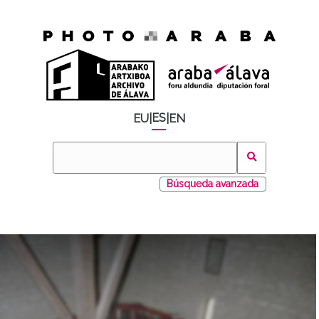
ES
EU
|
|
EN
Búsqueda avanzada