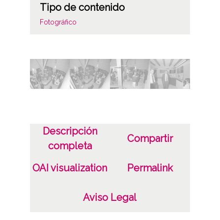
Tipo de contenido
Fotográfico
Fecha
19870910
Lugar
Vitoria-Gasteiz
Licencia de las imágenes
Descripción
Compartir
CC BY-NC-SA 4.0
completa
OAI visualization
Permalink
Aviso Legal