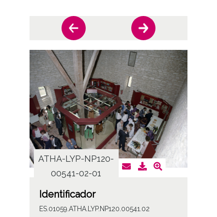
ATHA-LYP-NP120-
ATHA
00541-02-01
0
Identificador
ES.01059.ATHA.LYP.NP120.00541.02