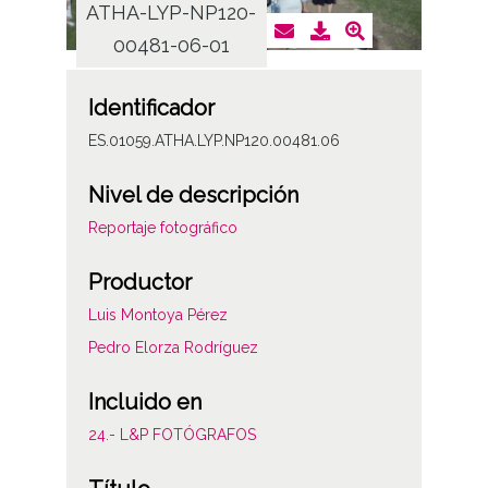
ATHA-LYP-NP120-
ATHA
00481-06-01
0
Identificador
ES.01059.ATHA.LYP.NP120.00481.06
Nivel de descripción
Reportaje fotográfico
Productor
Luis Montoya Pérez
Pedro Elorza Rodríguez
Incluido en
24.- L&P FOTÓGRAFOS