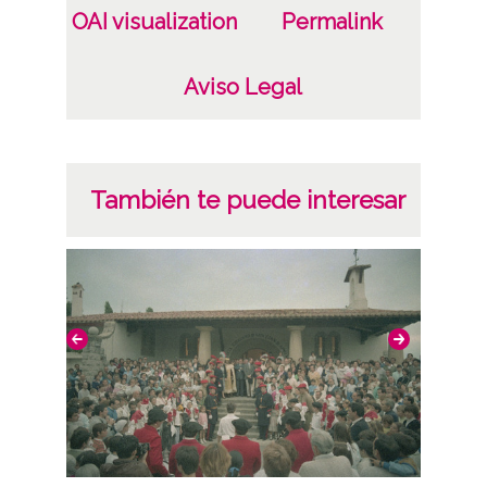
Hogueras de San Juan / San Joan Sua
OAI visualization
Permalink
Licencia de las imágenes
Aviso Legal
CC BY-NC-SA 4.0
También te puede interesar