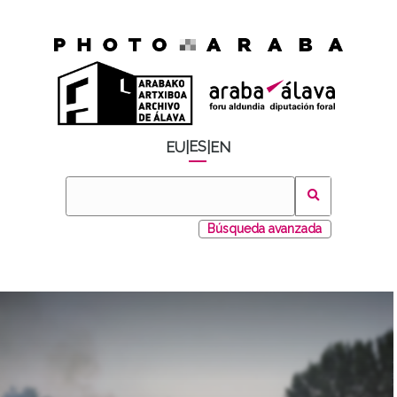
ES
EU
|
|
EN
Búsqueda avanzada