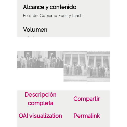
Alcance y contenido
Foto del Gobierno Foral y lunch
Volumen
14 imágenes
Tipo de contenido
Fotográfico
Fecha
19870721
Descripción
Lugar
Compartir
completa
Vitoria-Gasteiz
OAI visualization
Permalink
Licencia de las imágenes