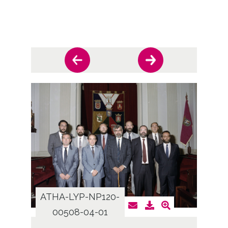
ATHA-LYP-NP120-
ATHA
00508-04-01
0