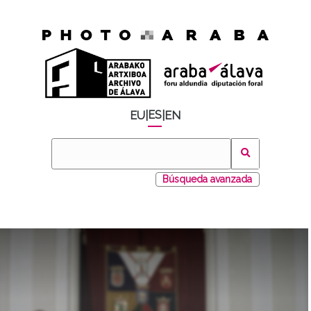
ES
EU
|
|
EN
Búsqueda avanzada