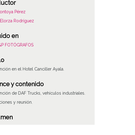
uctor
ontoya Pérez
Elorza Rodríguez
uido en
L&P FOTÓGRAFOS
lo
ción en el Hotel Canciller Ayala.
nce y contenido
ción de DAF Trucks, vehículos industriales.
ciones y reunión.
ATHA-LYP-NP120-004
umen
ágenes