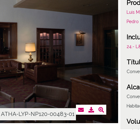
Prod
Luis M
Pedro 
Incl
24.- 
Títu
Conven
Alca
Conven
Habita
ATHA-LYP-NP120-00483-01
Vol
12 im