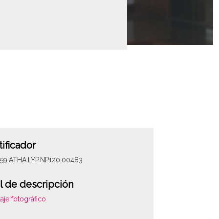
tificador
059.ATHA.LYP.NP120.00483
l de descripción
aje fotográfico