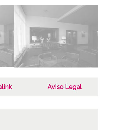
 de contenido
áfico
ha
626
ar
a-Gasteiz
ncia de las imágenes
link
Aviso Legal
-NC-SA 4.0