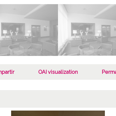
Tipo
Fotogr
Fec
19870
Lug
Vitori
Lice
partir
OAI visualization
Perma
CC BY