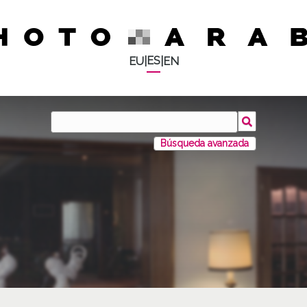
ES
EU
|
|
EN
Búsqueda avanzada