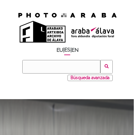
ES
EU
|
|
EN
Búsqueda avanzada