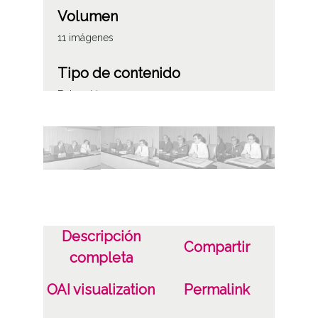
Volumen
11 imágenes
Tipo de contenido
Fotográfico
Fecha
19870717
Lugar
Vitoria-Gasteiz
Descripción
Licencia de las imágenes
Compartir
completa
CC BY-NC-SA 4.0
OAI visualization
Permalink