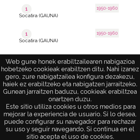
1950-1960
1
Socatira (GAUNA)
1950-1960
1
Socatira (GAUNA)
Web gune honek erabiltzailearen nabigazioa
hobetzeko cookieak erabiltzen ditu. Nahi izanez
1–40
de 2
de 45
gero, zure nabigatzailea konfigura dezakezu,
páginas
results
haiek ez erabiltzeko eta nabigatzen jarraitzeko.
Gunean jarraitzen baduzu, cookieak erabiltzea
onartzen duzu.
AVISO LEGAL
Este sitio utiliza cookies u otros medios para
POLÍTICA DE PRIVACIDAD
mejorar la experiencia de usuario. Si lo desea,
puede configurar su navegador para rechazar
ACCESIBILIDAD
su uso y seguir navegando. Si continua en el
ATENCIÓN CIUDADANA
sitio acepta el uso de cookies.