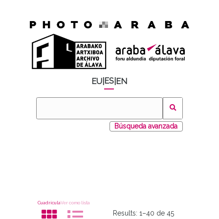
ES
EU
|
|
EN
Búsqueda avanzada
Cuadrícula
Ver como lista
Results:
1–40 de 45