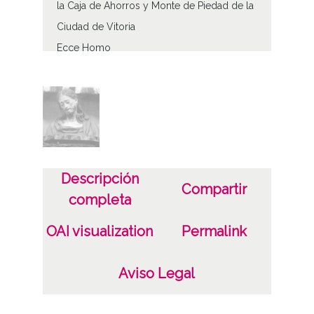
la Caja de Ahorros y Monte de Piedad de la
Ciudad de Vitoria
Ecce Homo
Tipo de contenido
Fotográfico
Características del soporte
Tipo de imagen: Positivos Imagen Final:
Descripción
Plata;
Compartir
completa
Fecha
OAI visualization
Permalink
19500101
19601231
Aviso Legal
1950, enero, 1 a 1960, diciembre, 31 -
Conocida;