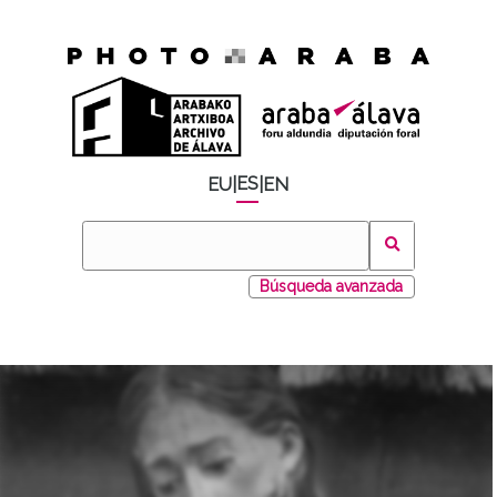
ES
EU
|
|
EN
Búsqueda avanzada