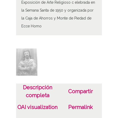
Exposición de Arte Religioso c elebrada en
la Semana Santa de 1950 y organizada por
la Caja de Ahorros y Monte de Piedad de
Ecce Homo
Tipo de contenido
Fotográfico
Características del soporte
Tipo de imagen: Positivos Imagen Final:
Plata;
Descripción
Fecha
Compartir
completa
19500101
19601231
OAI visualization
Permalink
1950, enero, 1 a 1960, diciembre, 31 -