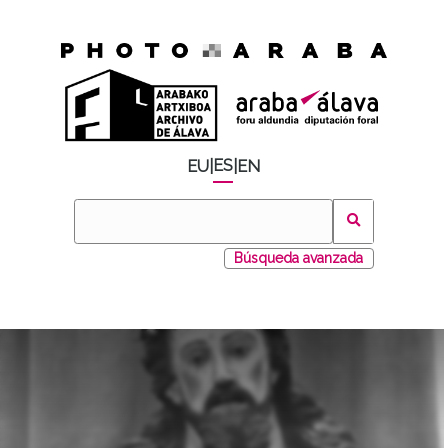
ES
EU
|
|
EN
Búsqueda avanzada