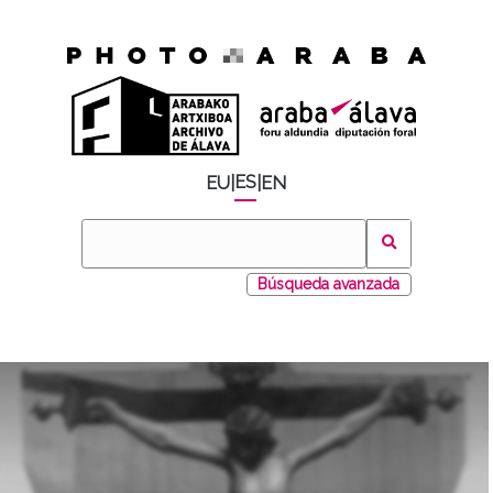
ES
EU
|
|
EN
Búsqueda avanzada