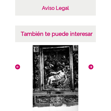
19500101
Aviso Legal
19601231
1950, enero, 1 a 1960, diciembre, 31 -
Conocida;
También te puede interesar
Notas
Nº de identificación: 6062 Positivo original:
6062;
Licencia de las imágenes
CC BY-NC-SA 4.0