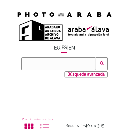
ES
EU
|
|
EN
Búsqueda avanzada
Cuadrícula
Ver como lista
Results:
1–40 de 365