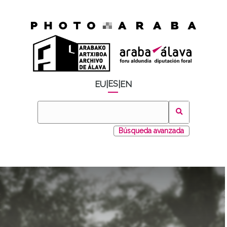
ES
EU
|
|
EN
Búsqueda avanzada