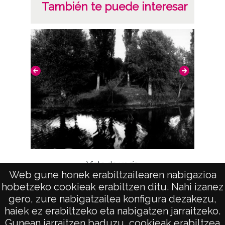
También te puede interesar
Licencia de las imágenes
CC BY 4.0
Vista de un río
Web gune honek erabiltzailearen nabigazioa
Repro
hobetzeko cookieak erabiltzen ditu. Nahi izanez
gero, zure nabigatzailea konfigura dezakezu,
haiek ez erabiltzeko eta nabigatzen jarraitzeko.
Gunean jarraitzen baduzu, cookieak erabiltzea