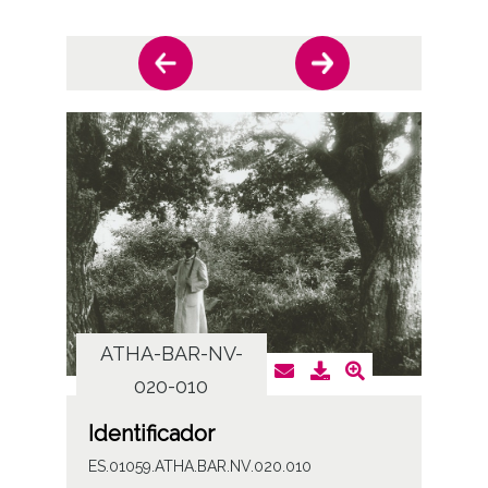
ATHA-BAR-NV-
AT
020-010
Identificador
ES.01059.ATHA.BAR.NV.020.010