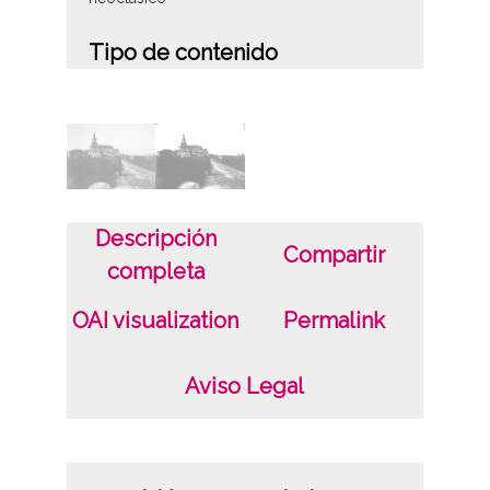
Tipo de contenido
Fotográfico
Soporte
Placa de vidrio
Fecha
Descripción
Compartir
18900101
completa
19101231
OAI visualization
Permalink
1890 a 1910 (Atribuida)
Lugar
Aviso Legal
Ehari / Ali
Notas