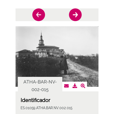
ATHA-BAR-NV-
AT
002-015
Identificador
ES.01059.ATHA.BAR.NV.002.015