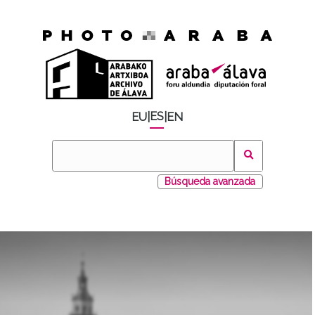
ES
EU
|
|
EN
Búsqueda avanzada