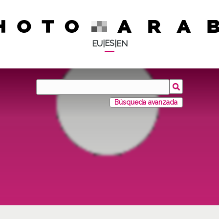
ES
EU
|
|
EN
Búsqueda avanzada