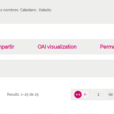
ros nombres: Catadiano ; Katadio
partir
OAI visualization
Perma
Results:
1–25 de 25
de 