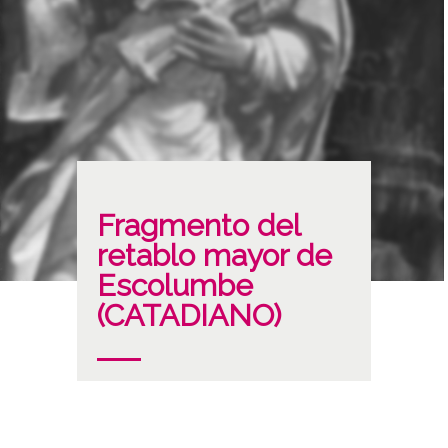
Fragmento del
retablo mayor de
Escolumbe
(CATADIANO)