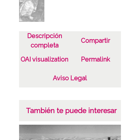
Características del soporte
Tipo de imagen: Positivos Imagen Final:
Plata;
C;
Descripción
Compartir
Fecha
completa
19400101
OAI visualization
Permalink
19601231
1940, enero, 1 a 1960, diciembre, 31 -
Aviso Legal
Aproximada;
Lugar
Ermita Nuestra Señora de Eskolunbe /
También te puede interesar
Eskolunbeko Andra Mariaren baseliza
Katadiano / Catadiano / Katadio
Anda