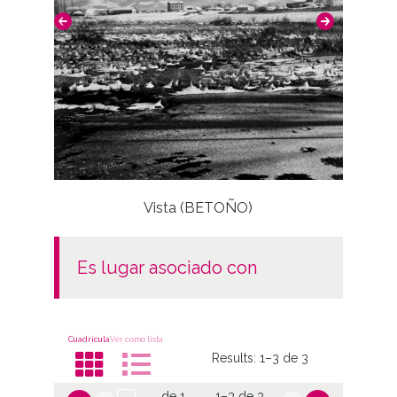
Persona
https://photo.araba.eus/admin/item/47596
/edit#item-resource-select
Notas
Nº de identificación: 1167 Positivo original:
1167;
Vista (BETOÑO)
Licencia de las imágenes
CC BY-NC-SA 4.0
es lugar asociado con
Cuadrícula
Ver como lista
Results:
1–3 de 3
de 1
1–3 de 3