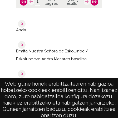
páginas
results
0
Anda
0
Ermita Nuestra Señora de Eskolunbe /
Eskolunbeko Andra Mariaren baseliza
0
Katadiano / Catadiano / Katadio
Web gune honek erabiltzailearen nabigazioa
hobetzeko cookieak erabiltzen ditu. Nahi izanez
de 1
1–3 de 3
gero, zure nabigatzailea konfigura dezakezu,
páginas
results
haiek ez erabiltzeko eta nabigatzen jarraitzeko.
Gunean jarraitzen baduzu, cookieak erabiltzea
onartzen duzu.