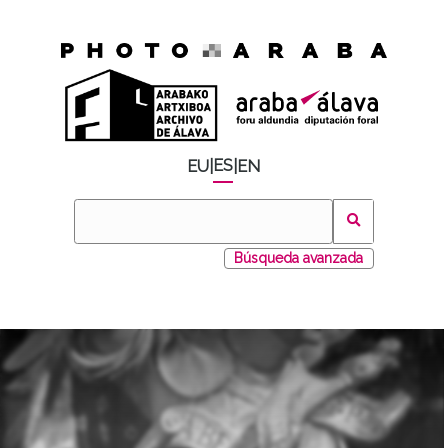
ES
EU
|
|
EN
Búsqueda avanzada