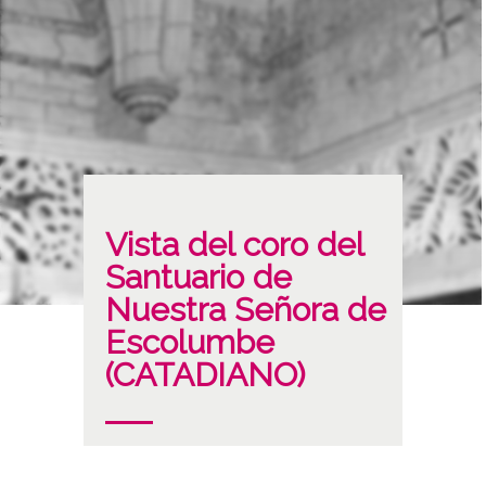
Vista del coro del
Santuario de
Nuestra Señora de
Escolumbe
(CATADIANO)