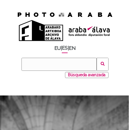
ES
EU
|
|
EN
Búsqueda avanzada