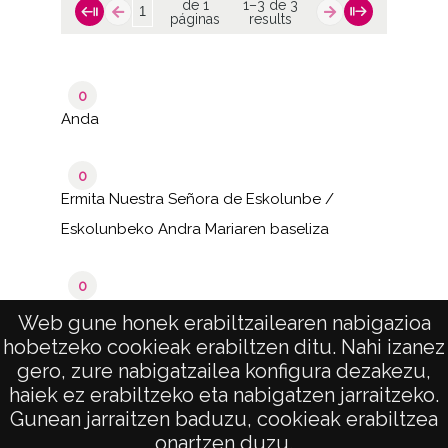
de 1
1–3 de 3
páginas
results
0
Anda
0
Ermita Nuestra Señora de Eskolunbe /
Eskolunbeko Andra Mariaren baseliza
0
Katadiano / Catadiano / Katadio
Web gune honek erabiltzailearen nabigazioa
hobetzeko cookieak erabiltzen ditu. Nahi izanez
de 1
1–3 de 3
gero, zure nabigatzailea konfigura dezakezu,
páginas
results
haiek ez erabiltzeko eta nabigatzen jarraitzeko.
Gunean jarraitzen baduzu, cookieak erabiltzea
onartzen duzu.