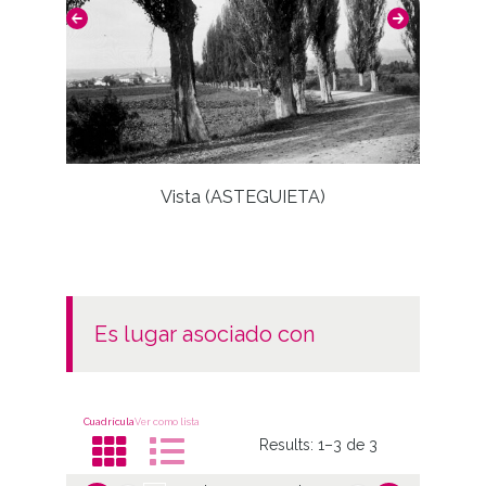
Katadiano / Catadiano / Katadio
Anda
Notas
Nº de identificación: 1172 Positivo original:
1172;
Vista (ASTEGUIETA)
Licencia de las imágenes
CC BY-NC-SA 4.0
es lugar asociado con
Cuadrícula
Ver como lista
Results:
1–3 de 3