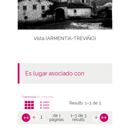
negativo: 1722 Duplicado del positivo: 1722
Positivo original: 1170;
Licencia de las imágenes
CC BY-NC-SA 4.0
Vista (ARMENTIA-TREVIÑO)
Yaci
es lugar asociado con
Cuadrícula
Ver como lista
Results:
1–3 de 3
de 1
1–3 de 3
páginas
results