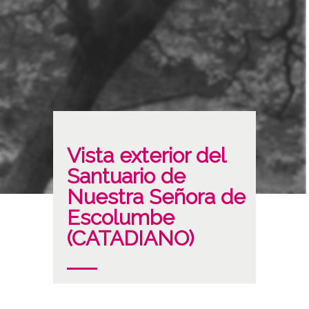
Vista exterior del
Santuario de
Nuestra Señora de
Escolumbe
(CATADIANO)