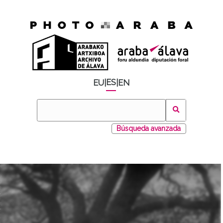
ES
EU
|
|
EN
Búsqueda avanzada