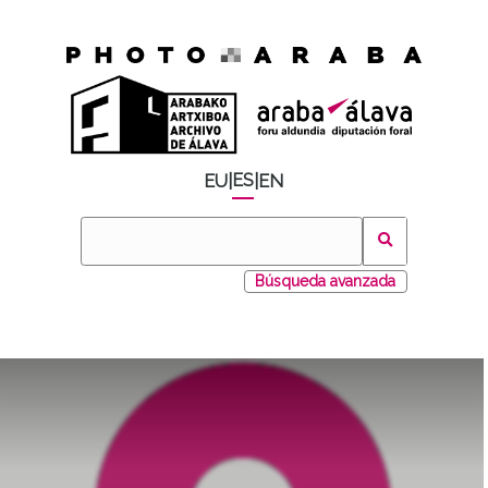
ES
EU
|
|
EN
Búsqueda avanzada