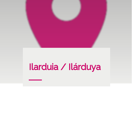
Ilarduia / Ilárduya