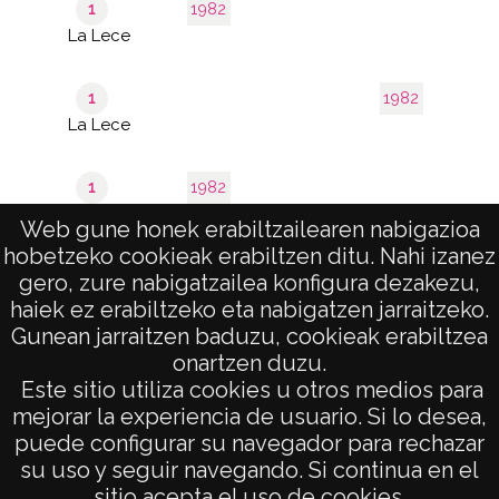
1
1982
La Lece
1
1982
La Lece
1
1982
La Lece
Web gune honek erabiltzailearen nabigazioa
hobetzeko cookieak erabiltzen ditu. Nahi izanez
de 2
1–40 de 51
gero, zure nabigatzailea konfigura dezakezu,
páginas
results
haiek ez erabiltzeko eta nabigatzen jarraitzeko.
Gunean jarraitzen baduzu, cookieak erabiltzea
onartzen duzu.
AVISO LEGAL
Este sitio utiliza cookies u otros medios para
POLÍTICA DE PRIVACIDAD
mejorar la experiencia de usuario. Si lo desea,
puede configurar su navegador para rechazar
ACCESIBILIDAD
su uso y seguir navegando. Si continua en el
ATENCIÓN CIUDADANA
sitio acepta el uso de cookies.