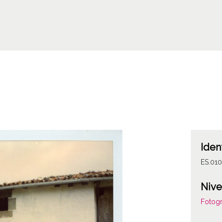
Iden
ES.01
Nive
Fotogr