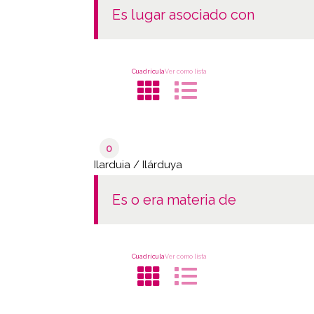
es lugar asociado con
Cuadrícula
Ver como lista
0
Ilarduia / Ilárduya
es o era materia de
Cuadrícula
Ver como lista