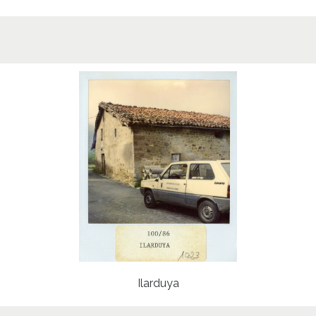
Ilarduya