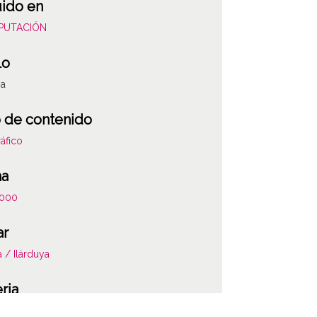
uido en
DIPUTACIÓN
lo
ya
 de contenido
áfico
ha
000
ar
a / Ilárduya
ria
ciones del catastro