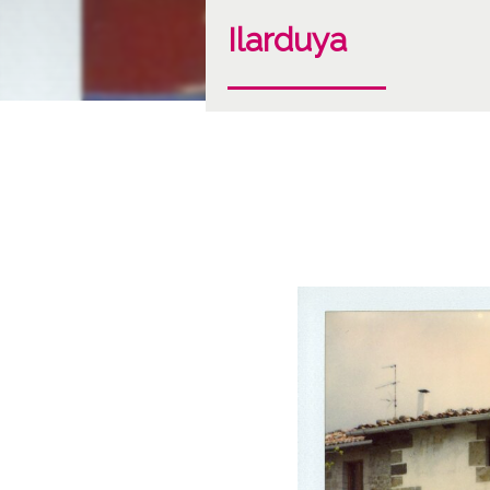
Ilarduya