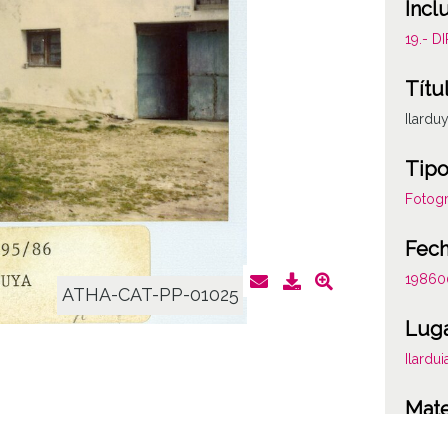
Incl
19.- 
Títu
Ilardu
Tipo
Fotogr
Fec
19860
ATHA-CAT-PP-01025
Lug
Ilardui
Mate
Valora