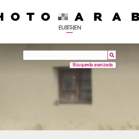
ES
EU
|
|
EN
Búsqueda avanzada