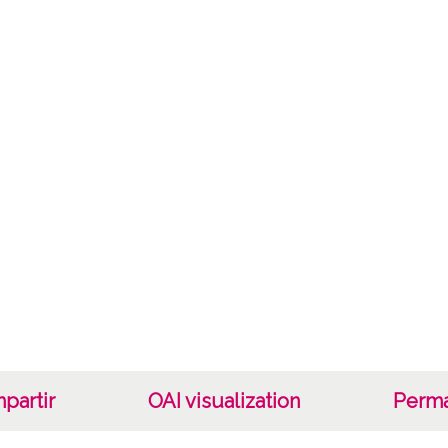
Not
0895/
Lice
CC BY
partir
OAI visualization
Perma