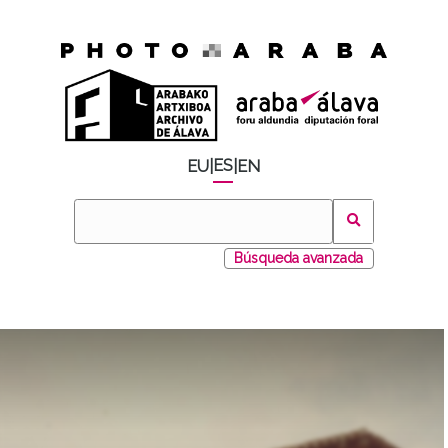
ES
EU
|
|
EN
Búsqueda avanzada