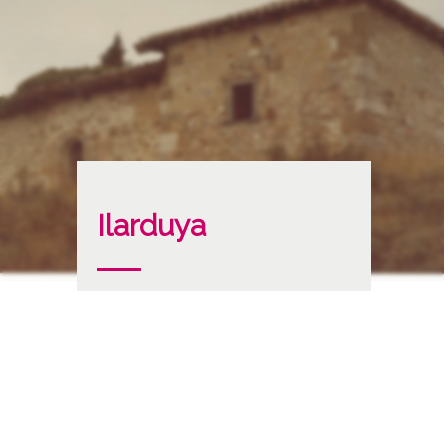
Ilarduya