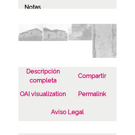
Notas
Procede de transferencia R-328.3
Licencia de las imágenes
CC BY-NC-SA 4.0
Descripción
Compartir
completa
OAI visualization
Permalink
Aviso Legal