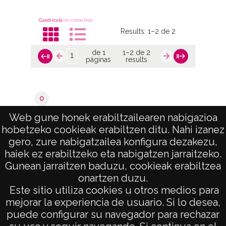
Cuadrícula
Ver como lista
Results:
1–2 de 2
de 1
1–2 de 2
páginas
results
0
Valoraciones del catastro
Web gune honek erabiltzailearen nabigazioa
hobetzeko cookieak erabiltzen ditu. Nahi izanez
de 1
1–2 de 2
gero, zure nabigatzailea konfigura dezakezu,
páginas
results
haiek ez erabiltzeko eta nabigatzen jarraitzeko.
Gunean jarraitzen baduzu, cookieak erabiltzea
onartzen duzu.
AVISO LEGAL
Este sitio utiliza cookies u otros medios para
POLÍTICA DE PRIVACIDAD
mejorar la experiencia de usuario. Si lo desea,
puede configurar su navegador para rechazar
ACCESIBILIDAD