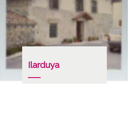
Ilarduya