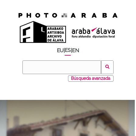
ES
EU
|
|
EN
Búsqueda avanzada