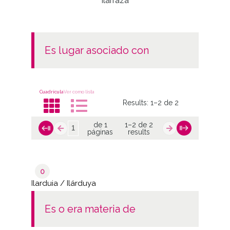
Ilarraza
es lugar asociado con
Cuadrícula
Ver como lista
Results:
1–2 de 2
de 1
1–2 de 2
páginas
results
0
Ilarduia / Ilárduya
es o era materia de