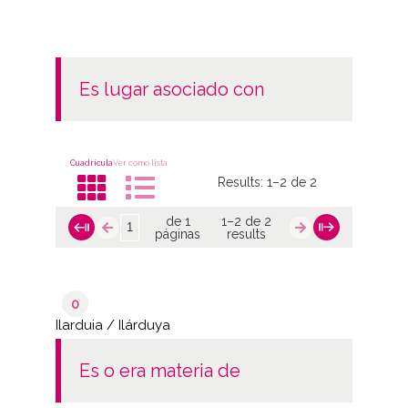
es lugar asociado con
Cuadrícula
Ver como lista
Results:
1–2 de 2
de 1
1–2 de 2
páginas
results
0
Ilarduia / Ilárduya
es o era materia de