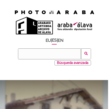
ES
EU
|
|
EN
Búsqueda avanzada