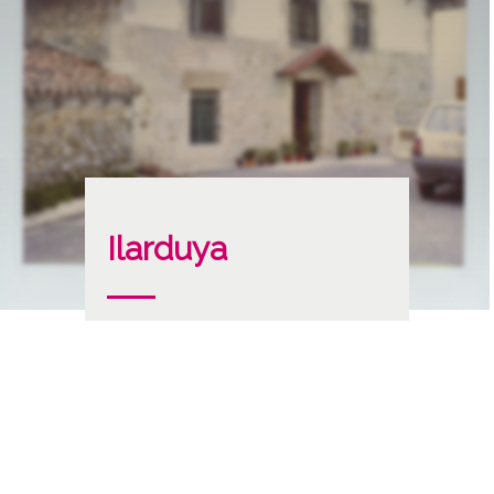
Ilarduya