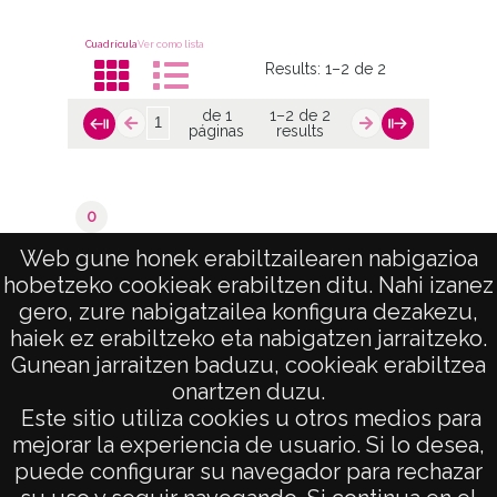
Cuadrícula
Ver como lista
Results:
1–2 de 2
de 1
1–2 de 2
páginas
results
0
Valoraciones del catastro
Web gune honek erabiltzailearen nabigazioa
hobetzeko cookieak erabiltzen ditu. Nahi izanez
de 1
1–2 de 2
gero, zure nabigatzailea konfigura dezakezu,
páginas
results
haiek ez erabiltzeko eta nabigatzen jarraitzeko.
Gunean jarraitzen baduzu, cookieak erabiltzea
onartzen duzu.
AVISO LEGAL
Este sitio utiliza cookies u otros medios para
POLÍTICA DE PRIVACIDAD
mejorar la experiencia de usuario. Si lo desea,
puede configurar su navegador para rechazar
ACCESIBILIDAD