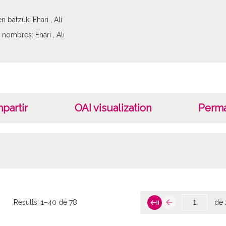
en batzuk: Ehari , Ali
 nombres: Ehari , Ali
partir
OAI visualization
Perma
Results:
1–40 de 78
de 