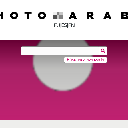
ES
EU
|
|
EN
Búsqueda avanzada