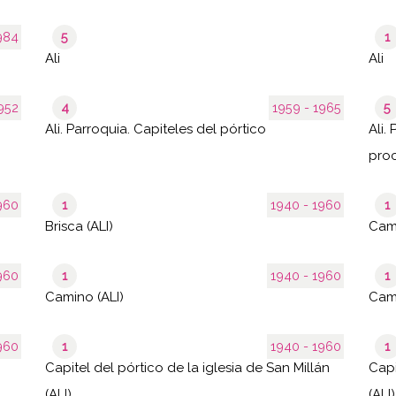
984
5
1
Ali
Ali
952
4
1959 - 1965
5
Ali. Parroquia. Capiteles del pórtico
Ali.
proc
- 1960
1
1940 - 1960
1
Brisca (ALI)
- 1960
1
1940 - 1960
1
Camino (ALI)
Cami
- 1960
1
1940 - 1960
1
Capitel del pórtico de la iglesia de San Millán
Capi
(ALI)
(ALI)