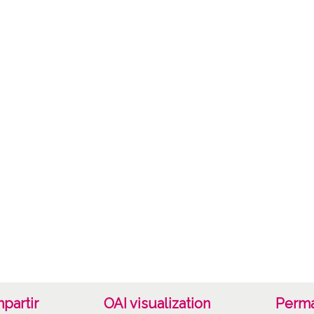
Tipo
Fotogr
Cara
Tipo d
C;
Fec
19400
19601
1940, 
Lug
Ehari /
Not
partir
OAI visualization
Perma