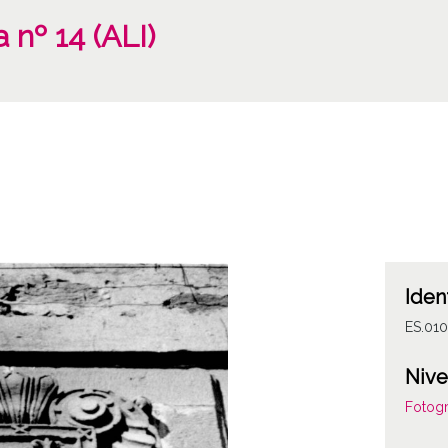
 nº 14 (ALI)
Iden
ES.01
Nive
Fotogr