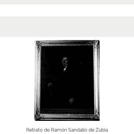
Nº de 
13817 P
Lice
CC BY
Retrato de Ramón Sandalio de Zubia