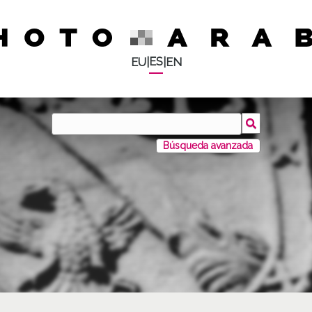
ES
EU
|
|
EN
Búsqueda avanzada