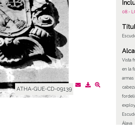
Incl
08.- 
Títu
Escudo
Alca
Vista 
en la 
armas 
cabeza
ATHA-GUE-CD-09139
fordel
explo
Escudo
Álava