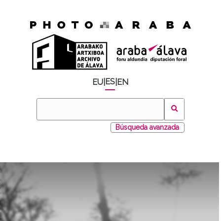
ES
EU
|
|
EN
Búsqueda avanzada