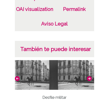
Ehari / Ali
OAI visualization
Permalink
Notas
Signaturas: ; Internegativo: BAR-IN-001-979 ;
Aviso Legal
Positivo copia: BAR-PC-0979 ; Copia digital:
BAR-CD-02-29084
ATHA-DAF-BAR-NV-014-034
También te puede interesar
Licencia de las imágenes
CC BY 4.0
Desfile militar