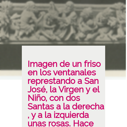
Imagen de un friso
en los ventanales
represtando a San
José, la Virgen y el
Niño, con dos
Santas a la derecha
, y a la izquierda
unas rosas. Hace