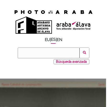
ES
EU
|
|
EN
Búsqueda avanzada