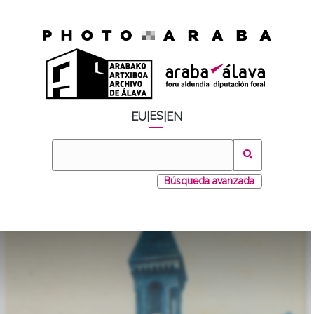
ES
EU
|
|
EN
Búsqueda avanzada