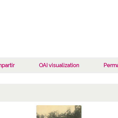
Fototi
Not
Hauser
Puente
1 Foto
fotome
)
partir
OAI visualization
Perma
Lice
CC BY