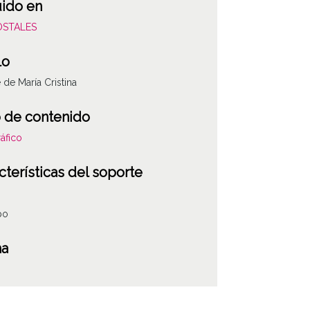
uido en
POSTALES
lo
 de María Cristina
 de contenido
áfico
cterísticas del soporte
po
ha
r