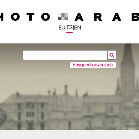
ES
EU
|
|
EN
Búsqueda avanzada