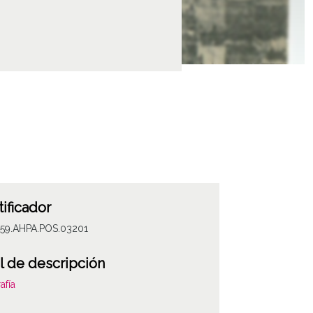
tificador
059.AHPA.POS.03201
l de descripción
afía