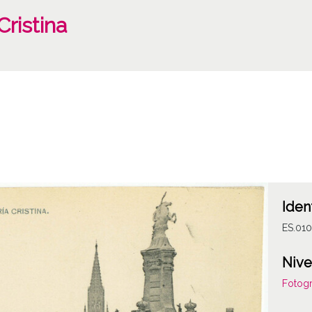
ristina
Iden
ES.01
Nive
Fotogr