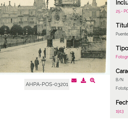
Incl
25.- 
Títu
Puente
Tipo
Fotogr
Cara
B/N
AHPA-POS-03201
Fototi
Fec
1913
Auto