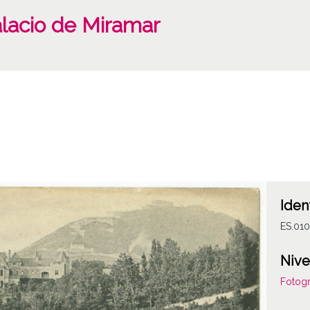
alacio de Miramar
Iden
ES.01
Nive
Fotogr