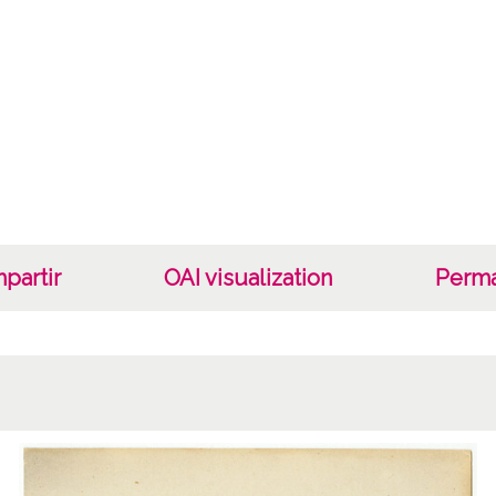
Fec
1903
Auto
Römml
Not
Guipúz
Sebast
partir
OAI visualization
Perma
1 Foto
fotome
inferio
)
Lice
CC BY