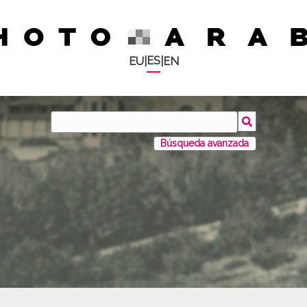
ES
EU
|
|
EN
Búsqueda avanzada