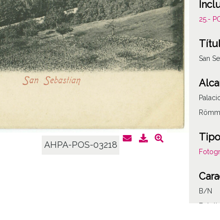
Incl
25.- 
Títu
San Se
Alca
Palaci
Römml
Tipo
AHPA-POS-03218
Fotogr
Cara
B/N
Fototi