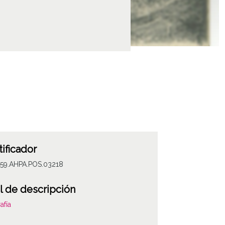
tificador
059.AHPA.POS.03218
l de descripción
afía