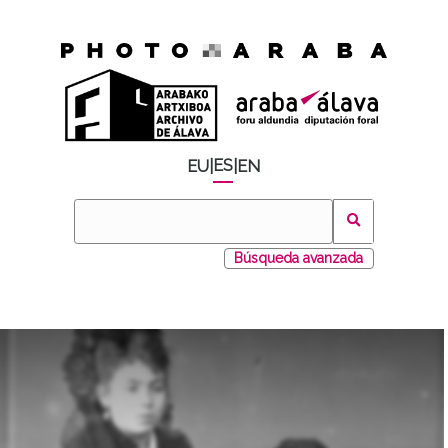
ES
EU
|
|
EN
Búsqueda avanzada