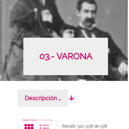
03.- VARONA
Descripción completa
Cuadrícula
Ver como lista
Results:
521–538 de 538