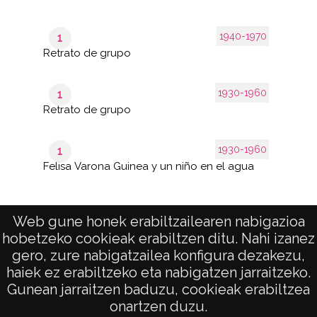
1940-1970
1
Retrato de grupo
1930-1960
1
Retrato de grupo
1930-1960
1
Felisa Varona Guinea y un niño en el agua
Web gune honek erabiltzailearen nabigazioa
hobetzeko cookieak erabiltzen ditu. Nahi izanez
de 14
521–538 de
páginas
538 results
gero, zure nabigatzailea konfigura dezakezu,
haiek ez erabiltzeko eta nabigatzen jarraitzeko.
Gunean jarraitzen baduzu, cookieak erabiltzea
onartzen duzu.
AVISO LEGAL