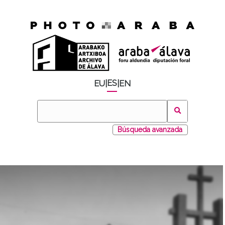
ES
EU
|
|
EN
Búsqueda avanzada