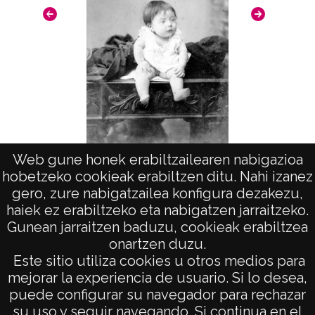
El soporte presenta restos de cola y de
papel en el reverso y también está escrito
con boligrafo
Limpieza superficial con brocha. Protección
con sobre mylar. Abril 1997
Escrito en el reverso: "Capilla de Villanañe 8
Diciembre 1974. Campanario 14 Agosto
1975"
Web gune honek erabiltzailearen nabigazioa
Francisca Bujanda Varona
hobetzeko cookieak erabiltzen ditu. Nahi izanez
10317 VAR 8
gero, zure nabigatzailea konfigura dezakezu,
ATHA-DAF-VAR-PP-001-008
haiek ez erabiltzeko eta nabigatzen jarraitzeko.
Signaturas: ; Internegativo: VAR-IN-001-008 ;
Gunean jarraitzen baduzu, cookieak erabiltzea
Positivo copia: VAR-PC-008 ; Copia digital:
onartzen duzu.
AVISO LEGAL
Este sitio utiliza cookies u otros medios para
VAR-CD-01-10317
POLÍTICA DE PRIVACIDAD
mejorar la experiencia de usuario. Si lo desea,
Licencia de las imágenes
puede configurar su navegador para rechazar
ACCESIBILIDAD
su uso y seguir navegando. Si continua en el
CC BY-NC-SA 4.0