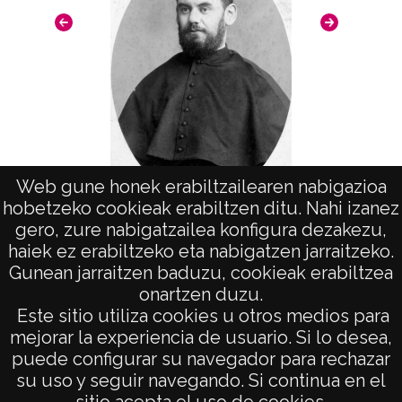
Positivo copia: VAR-PC-006 ; Copia digital:
VAR-CD-01-10315
Licencia de las imágenes
CC BY-NC-SA 4.0
Web gune honek erabiltzailearen nabigazioa
hobetzeko cookieak erabiltzen ditu. Nahi izanez
Retrato de un religioso
gero, zure nabigatzailea konfigura dezakezu,
haiek ez erabiltzeko eta nabigatzen jarraitzeko.
Gunean jarraitzen baduzu, cookieak erabiltzea
onartzen duzu.
AVISO LEGAL
Este sitio utiliza cookies u otros medios para
POLÍTICA DE PRIVACIDAD
mejorar la experiencia de usuario. Si lo desea,
puede configurar su navegador para rechazar
ACCESIBILIDAD
su uso y seguir navegando. Si continua en el
ATENCIÓN CIUDADANA
sitio acepta el uso de cookies.