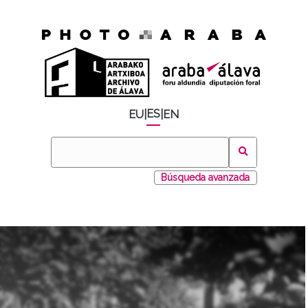
ES
EU
|
|
EN
Búsqueda avanzada