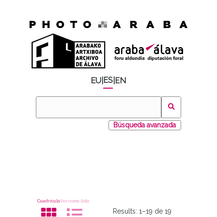
ES
EU
|
|
EN
Búsqueda avanzada
Cuadrícula
Ver como lista
Results:
1–19 de 19