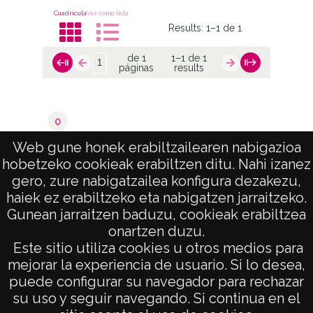
Cuadrícula
Ver como lista
Results:
1–1 de 1
de 1
1–1 de 1
páginas
results
0
Asparrena
Web gune honek erabiltzailearen nabigazioa
hobetzeko cookieak erabiltzen ditu. Nahi izanez
de 1
1–1 de 1
gero, zure nabigatzailea konfigura dezakezu,
páginas
results
haiek ez erabiltzeko eta nabigatzen jarraitzeko.
Gunean jarraitzen baduzu, cookieak erabiltzea
onartzen duzu.
AVISO LEGAL
Este sitio utiliza cookies u otros medios para
POLÍTICA DE PRIVACIDAD
mejorar la experiencia de usuario. Si lo desea,
puede configurar su navegador para rechazar
ACCESIBILIDAD
su uso y seguir navegando. Si continua en el
ATENCIÓN CIUDADANA