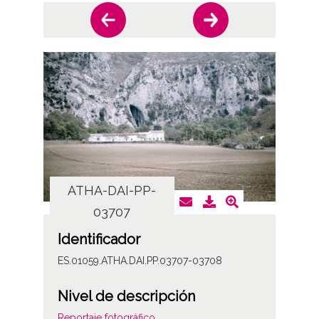
ATHA-DAI-PP-
AT
03707
Identificador
ES.01059.ATHA.DAI.PP.03707-03708
Nivel de descripción
Reportaje fotográfico