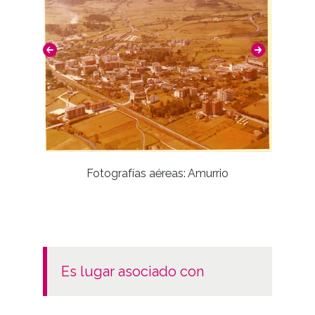
Licencia de las imágenes
CC BY-NC-SA 4.0
Identificador
ES.01059.ATHA.DAI.PP.03707-03708
Fotografías aéreas: Amurrio
es lugar asociado con