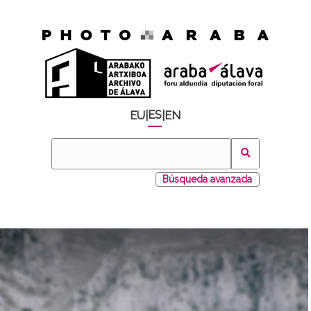
ES
EU
|
|
EN
Búsqueda avanzada