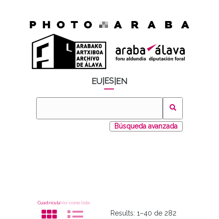
ES
EU
|
|
EN
Búsqueda avanzada
Cuadrícula
Ver como lista
Results:
1–40 de 282