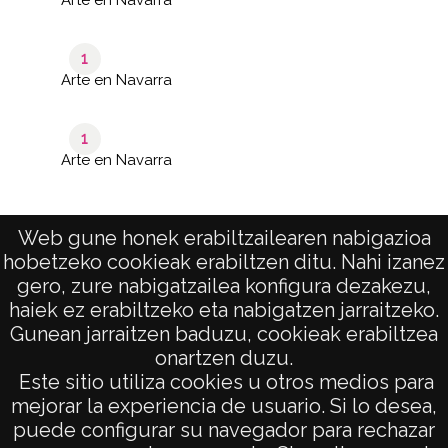
1
Arte en Navarra
1
Arte en Navarra
Web gune honek erabiltzailearen nabigazioa
1–40
hobetzeko cookieak erabiltzen ditu. Nahi izanez
de 8
de
páginas
282
gero, zure nabigatzailea konfigura dezakezu,
results
haiek ez erabiltzeko eta nabigatzen jarraitzeko.
Gunean jarraitzen baduzu, cookieak erabiltzea
onartzen duzu.
AVISO LEGAL
Este sitio utiliza cookies u otros medios para
POLÍTICA DE PRIVACIDAD
mejorar la experiencia de usuario. Si lo desea,
puede configurar su navegador para rechazar
ACCESIBILIDAD