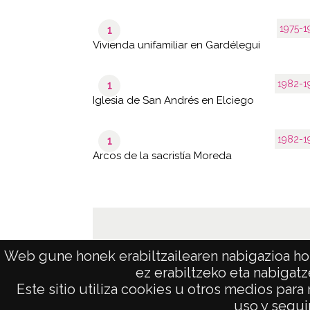
1975-1
1
Vivienda unifamiliar en Gardélegui
1982-1
1
Iglesia de San Andrés en Elciego
1982-1
1
Arcos de la sacristía Moreda
Web gune honek erabiltzailearen nabigazioa hob
ez erabiltzeko eta nabigatz
Este sitio utiliza cookies u otros medios para
AVISO LEGAL
uso y seguir