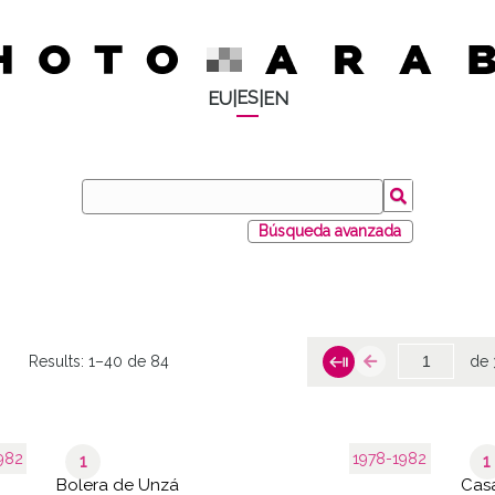
ES
EU
|
|
EN
Búsqueda avanzada
Results:
1–40 de 84
de 
982
1978-1982
1
1
Bolera de Unzá
Casa