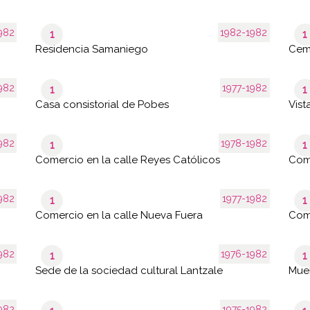
982
1982-1982
1
1
Residencia Samaniego
Cem
982
1977-1982
1
1
Casa consistorial de Pobes
Vis
982
1978-1982
1
1
Comercio en la calle Reyes Católicos
Come
982
1977-1982
1
1
Comercio en la calle Nueva Fuera
Come
982
1976-1982
1
1
Sede de la sociedad cultural Lantzale
Mueb
982
1975-1982