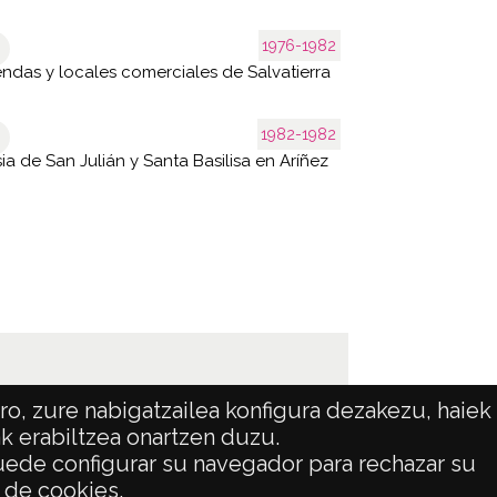
1976-1982
endas y locales comerciales de Salvatierra
1982-1982
sia de San Julián y Santa Basilisa en Aríñez
o, zure nabigatzailea konfigura dezakezu, haiek
ak erabiltzea onartzen duzu.
 puede configurar su navegador para rechazar su
ATENCIÓN CIUDADANA
o de cookies.