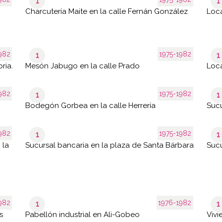
1
1
Charcutería Maite en la calle Fernán González
Loca
982
1975-1982
1
1
ria.
Mesón Jabugo en la calle Prado
Loca
982
1975-1982
1
1
Bodegón Gorbea en la calle Herrería
Sucu
982
1975-1982
1
1
 la
Sucursal bancaria en la plaza de Santa Bárbara
Sucu
982
1976-1982
1
1
s
Pabellón industrial en Ali-Gobeo
Vivi