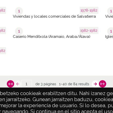
982
1978-1982
1
1
Viviendas y locales comerciales de Salvatierra
Vivi
982
1982-1982
1
1
Caserío Menditxola (Aramaio, Araba/Álava)
Igle
982
de 3 páginas
1–40 de 84 results
etzeko cookieak erabiltzen ditu. Nahi izanez ger
en jarraitzeko. Gunean jarraitzen baduzu, cookie
 mejorar la experiencia de usuario. Si lo desea,
POLÍTICA DE PRIVACIDAD
ACCESIBILIDAD
 navegando. Si continua en el sitio acepta el us