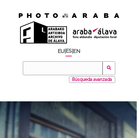
ES
EU
|
|
EN
Búsqueda avanzada