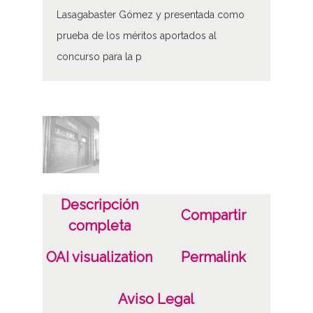
Lasagabaster Gómez y presentada como
prueba de los méritos aportados al
concurso para la p
Tipo de contenido
Fotográfico
Fecha
19760201
19820831
Descripción
1976 a 1982 (Atribuida)
Compartir
completa
Notas
OAI visualization
Permalink
Expediente de procedencia: DAI Caja 18074
nº 2 DAF (I) Caja 10, carpeta 7, foto 67
Aviso Legal