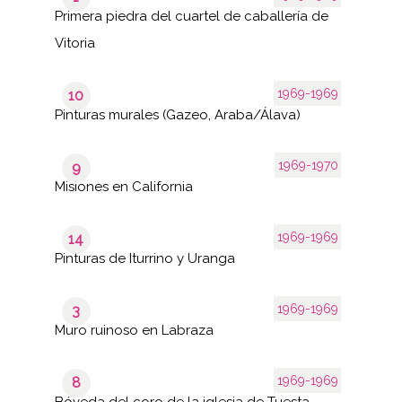
Primera piedra del cuartel de caballería de
Vitoria
1969-1969
10
Pinturas murales (Gazeo, Araba/Álava)
1969-1970
9
Misiones en California
1969-1969
14
Pinturas de Iturrino y Uranga
1969-1969
3
Muro ruinoso en Labraza
1969-1969
8
Bóveda del coro de la iglesia de Tuesta