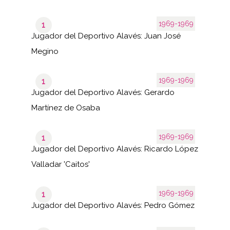
1969-1969
1
Jugador del Deportivo Alavés: Juan José
Megino
1969-1969
1
Jugador del Deportivo Alavés: Gerardo
Martínez de Osaba
1969-1969
1
Jugador del Deportivo Alavés: Ricardo López
Valladar 'Caitos'
1969-1969
1
Jugador del Deportivo Alavés: Pedro Gómez