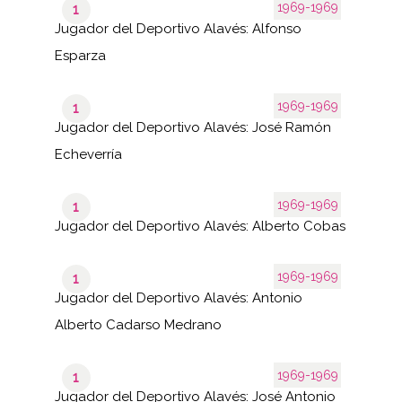
1969-1969
1
Jugador del Deportivo Alavés: Alfonso
Esparza
1969-1969
1
Jugador del Deportivo Alavés: José Ramón
Echeverría
1969-1969
1
Jugador del Deportivo Alavés: Alberto Cobas
1969-1969
1
Jugador del Deportivo Alavés: Antonio
Alberto Cadarso Medrano
1969-1969
1
Jugador del Deportivo Alavés: José Antonio