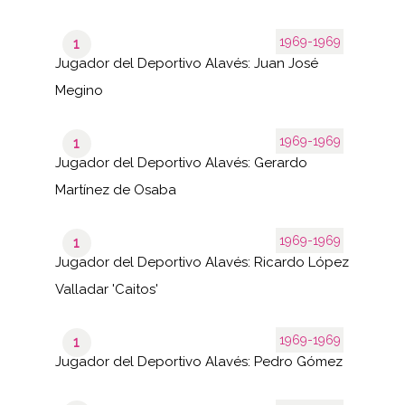
1969-1969
1
Jugador del Deportivo Alavés: Juan José
Megino
1969-1969
1
Jugador del Deportivo Alavés: Gerardo
Martínez de Osaba
1969-1969
1
Jugador del Deportivo Alavés: Ricardo López
Valladar 'Caitos'
1969-1969
1
Jugador del Deportivo Alavés: Pedro Gómez