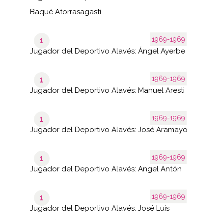
Baqué Atorrasagasti
1969-1969
1
Jugador del Deportivo Alavés: Ángel Ayerbe
1969-1969
1
Jugador del Deportivo Alavés: Manuel Aresti
1969-1969
1
Jugador del Deportivo Alavés: José Aramayo
1969-1969
1
Jugador del Deportivo Alavés: Angel Antón
1969-1969
1
Jugador del Deportivo Alavés: José Luis