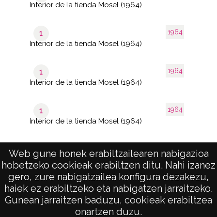
Interior de la tienda Mosel (1964)
1964
1
Interior de la tienda Mosel (1964)
1964
1
Interior de la tienda Mosel (1964)
1964
1
Interior de la tienda Mosel (1964)
Web gune honek erabiltzailearen nabigazioa
hobetzeko cookieak erabiltzen ditu. Nahi izanez
1–40
de 2
de 59
gero, zure nabigatzailea konfigura dezakezu,
páginas
results
haiek ez erabiltzeko eta nabigatzen jarraitzeko.
Gunean jarraitzen baduzu, cookieak erabiltzea
onartzen duzu.