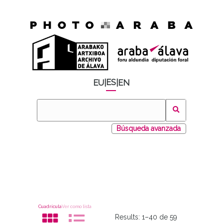
ES
EU
|
|
EN
Búsqueda avanzada
Cuadrícula
Ver como lista
Results:
1–40 de 59