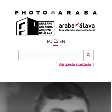
ES
EU
|
|
EN
Búsqueda avanzada