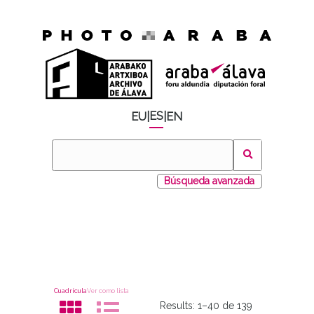
ES
EU
|
|
EN
Búsqueda avanzada
Cuadrícula
Ver como lista
Results:
1–40 de 139