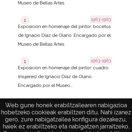
Museo de Bellas Artes
1963-1963
1
Exposición en homenaje del pintor: bocetos
de Ignacio Díaz de Olano. Encargado por el
Museo de Bellas Artes
1963-1963
1
Exposición en homenaje del pintor: cuadro
(mujeres) de Ignacio Díaz de Olano.
Encargado por el Museo...
Web gune honek erabiltzailearen nabigazioa
hobetzeko cookieak erabiltzen ditu. Nahi izanez
1–40
de 4
de 139
gero, zure nabigatzailea konfigura dezakezu,
páginas
results
haiek ez erabiltzeko eta nabigatzen jarraitzeko.