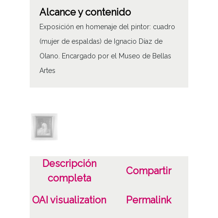
Alcance y contenido
Exposición en homenaje del pintor: cuadro
(mujer de espaldas) de Ignacio Díaz de
Olano. Encargado por el Museo de Bellas
Artes
Tipo de contenido
Fotográfico
Características del soporte
C
Descripción
Compartir
Fecha
completa
19631116
OAI visualization
Permalink
19630312
1963, noviembre, 16 a 1963, marzo, 12