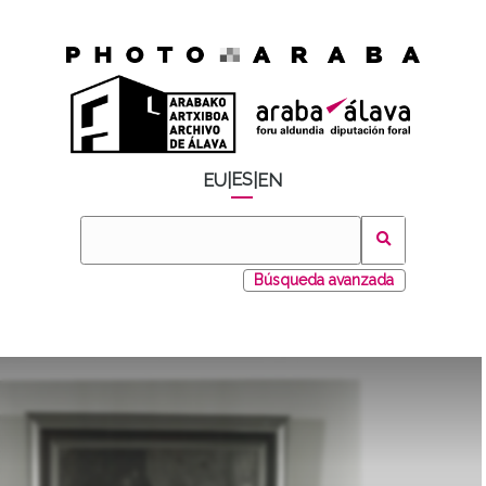
ES
EU
|
|
EN
Búsqueda avanzada