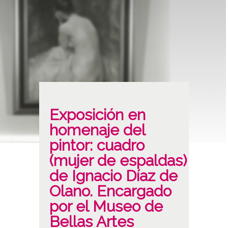
Exposición en
homenaje del
pintor: cuadro
(mujer de espaldas)
de Ignacio Díaz de
Olano. Encargado
por el Museo de
Bellas Artes