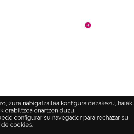
o, zure nabigatzailea konfigura dezakezu, haiek
ak erabiltzea onartzen duzu.
 puede configurar su navegador para rechazar su
ATENCIÓN CIUDADANA
o de cookies.