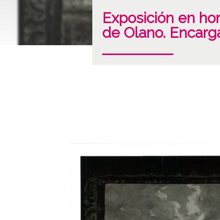
Exposición en hom
de Olano. Encarg