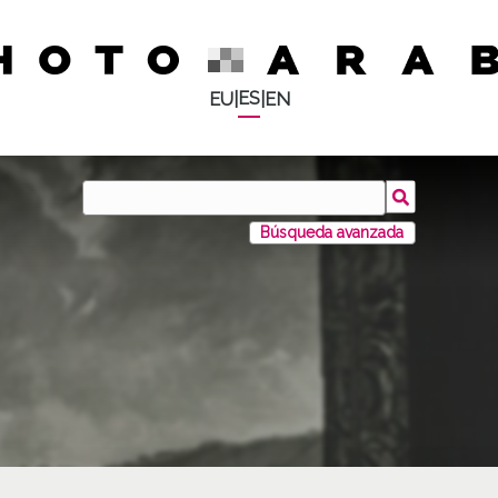
ES
EU
|
|
EN
Búsqueda avanzada