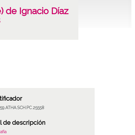
) de Ignacio Díaz
s
tificador
059.ATHA.SCH.PC.25558
l de descripción
afía