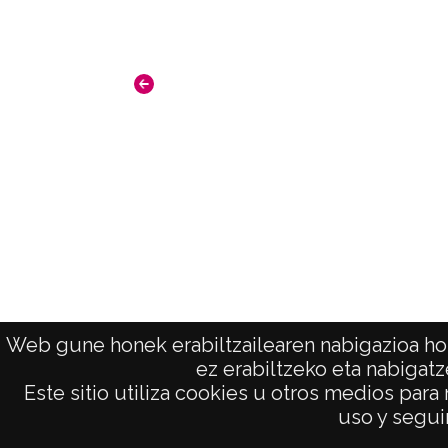
Web gune honek erabiltzailearen nabigazioa hob
ez erabiltzeko eta nabigatz
Este sitio utiliza cookies u otros medios para
AVISO LEGAL
uso y seguir