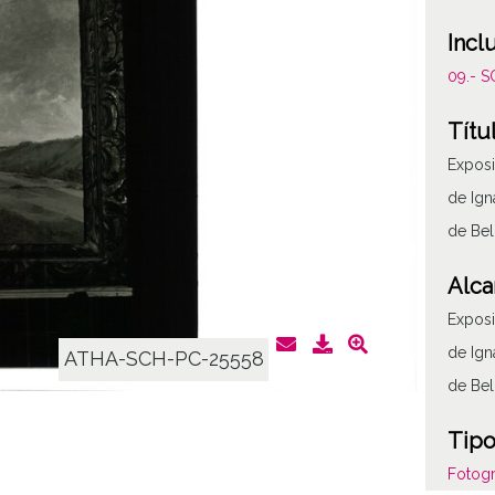
Incl
09.- 
Títu
Exposi
de Ign
de Bel
Alca
Exposi
de Ign
ATHA-SCH-PC-25558
de Bel
Tipo
Fotogr