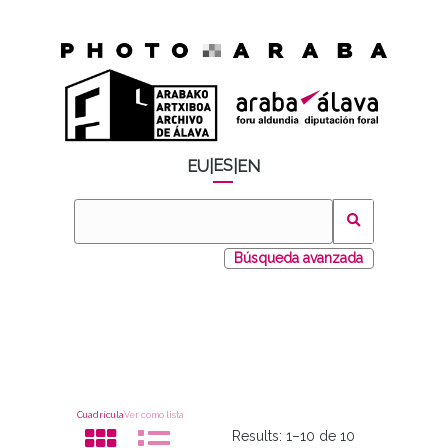
ES
EU
|
|
EN
Búsqueda avanzada
Cuadrícula
Ver como lista
Results:
1–10 de 10