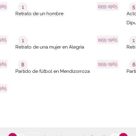
965
1955-1965
1
5
Retrato de un hombre
Acto
Dipu
965
1955-1965
1
1
Retrato de una mujer en Alegría
Retr
965
1955-1965
8
6
Partido de fútbol en Mendizorroza
Part
965