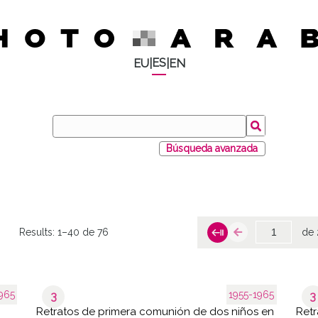
ES
EU
|
|
EN
Búsqueda avanzada
Results:
1–40 de 76
de 
965
1955-1965
3
3
Retratos de primera comunión de dos niños en
Retr