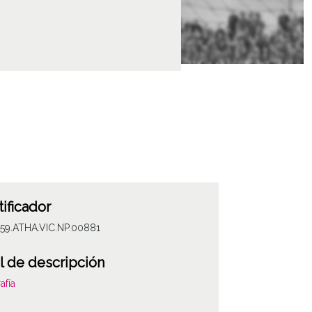
tificador
059.ATHA.VIC.NP.00881
l de descripción
afía