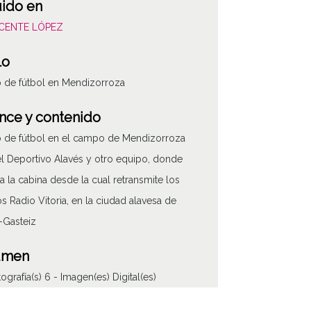
uido en
VICENTE LÓPEZ
lo
o de fútbol en Mendizorroza
nce y contenido
o de fútbol en el campo de Mendizorroza
el Deportivo Alavés y otro equipo, donde
a la cabina desde la cual retransmite los
os Radio Vitoria, en la ciudad alavesa de
a-Gasteiz
ATHA-VIC-A02-H29-F
umen
ografía(s) 6 - Imagen(es) Digital(es)