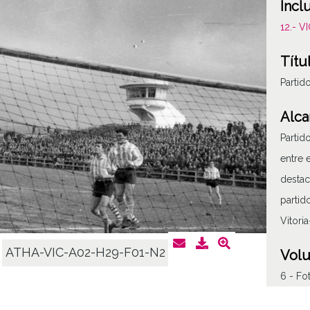
Incl
12.- 
Títu
Partid
Alca
Partid
entre 
destac
partid
Vitori
ATHA-VIC-A02-H29-F01-N2
Vol
6 - Fot