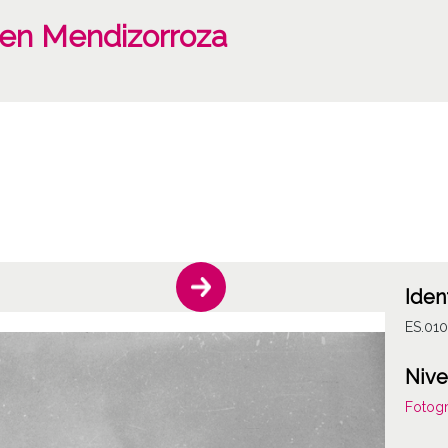
l en Mendizorroza
Iden
ES.01
Nive
Fotogr