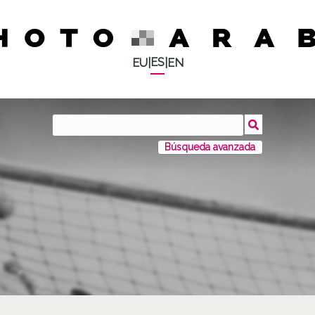
ES
EU
|
|
EN
Búsqueda avanzada