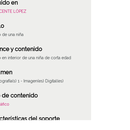
uido en
VICENTE LÓPEZ
lo
o de una niña
nce y contenido
o en interior de una niña de corta edad
umen
ografía(s) 1 - Imagen(es) Digital(es)
 de contenido
áfico
cterísticas del soporte
co