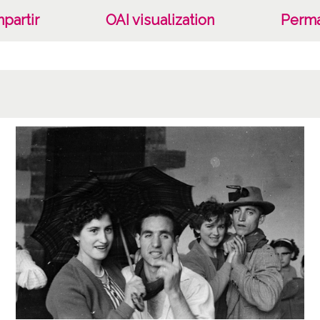
partir
OAI visualization
Perma