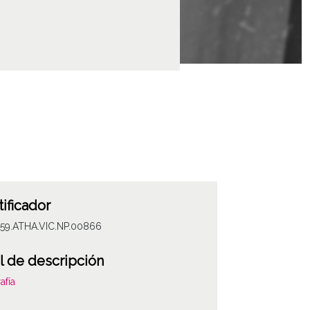
tificador
059.ATHA.VIC.NP.00866
l de descripción
afía