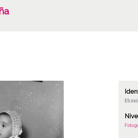
iña
Iden
ES.01
Nive
Fotogr