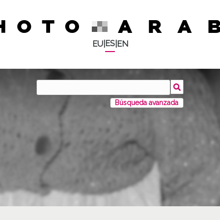
ES
EU
|
|
EN
Búsqueda avanzada