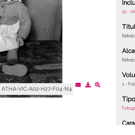
Incl
12.- 
Títu
Retrat
Alca
Retrat
Vol
1 - Fot
ATHA-VIC-A02-H27-F04-N4
Tipo
Fotogr
Cara
Plásti