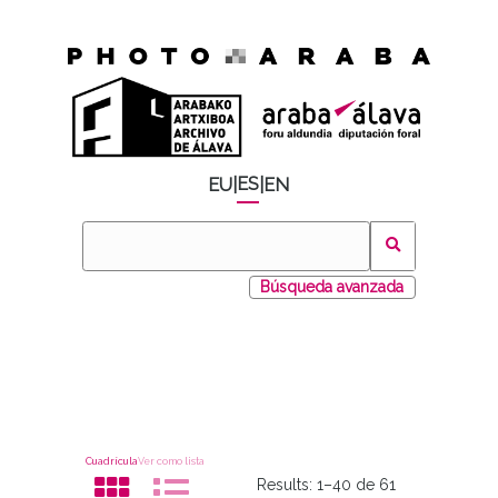
ES
EU
|
|
EN
Búsqueda avanzada
Cuadrícula
Ver como lista
Results:
1–40 de 61