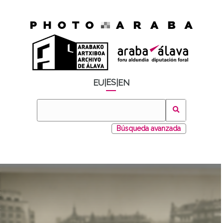
ES
EU
|
|
EN
Búsqueda avanzada